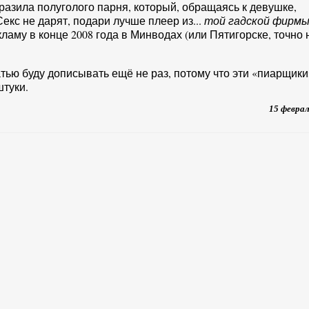
разила полуголого парня, который, обращаясь к девушке,
Секс не дарят, подари лучше плеер из...
той гадской фирм
аму в конце 2008 года в Минводах (или Пятигорске, точно 
статью буду дописывать ещё не раз, потому что эти «пиарщики
туки.
15 февра