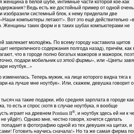
я женщина в белой шубе, интимные части которой кое-как
держания? Ведь есть же достойный пример от одной очень
 изобразили системный блок, к нему приделали две
 «Наши компьютеры летают!». Вот это ещё действительно «
ю. Женщины таких форм и в таких шубах компьютерами не
ей завлекает молодёжь. По всему городу наставила щитов
 щит неприличного содержания полгода назад), причём, как 
гают, что в городе полно богатых мажоров и мажорок, поэ
аточно, подари мобильник
из этой фирмы
», или «Цветы завя
ари ноутбук...»
о изменилась. Теперь мужик, на лице которого видна тяга к
ари-ка лучше мне ноутбук». Или, скажем, девушка говорит о
 тысяч на такие подарки, ибо средняя зарплата в городе как
ма, то есть и спрос (хотя в случае ноутбука, я вообще
®
сть играет на древнем Pentium II
, и ноутбук здесь ей ни к ч
е уйдёт). Однако мне, честно говоря, хочется сделать
попадает в фотографию одной из тех девушек на щитах, и
осами! Готовить научись сначала!» Но та же самая фирма п