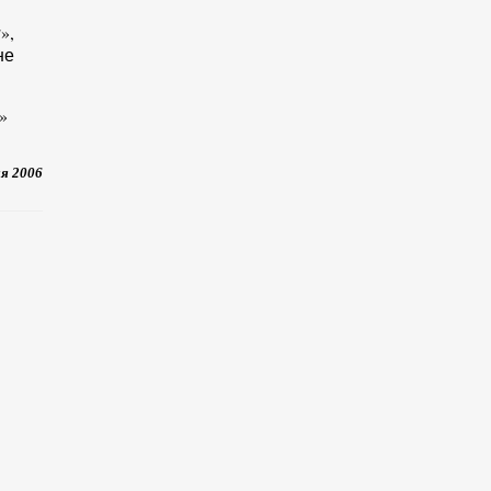
ы
»
,
не
»
ля 2006