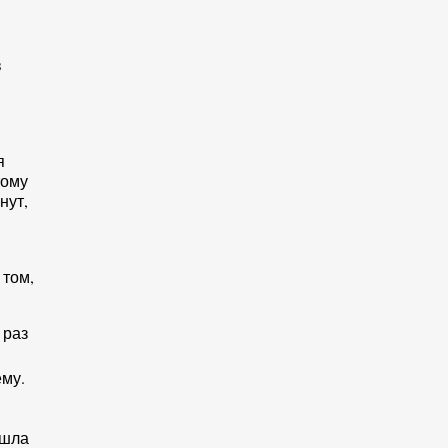
в
я
тому
нут,
 том,
 раз
ему.
ошла