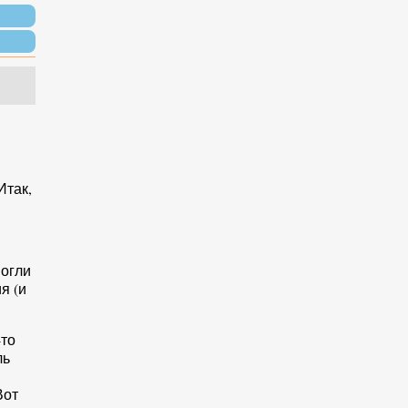
Итак,
могли
я (и
-то
ль
Вот