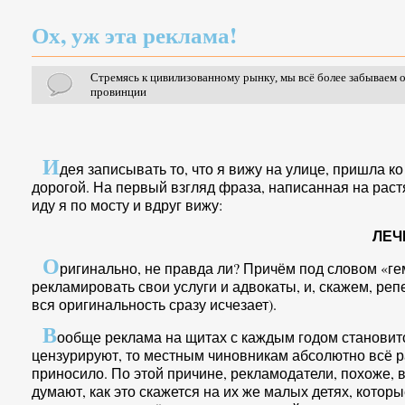
Ох, уж эта реклама!
Стремясь к цивилизованному рынку, мы всё более забываем о
провинции
И
дея записывать то, что я вижу на улице, пришла к
дорогой. На первый взгляд фраза, написанная на раст
иду я по мосту и вдруг вижу:
ЛЕ
О
ригинально, не правда ли? Причём под словом «ге
рекламировать свои услуги и адвокаты, и, скажем, ре
вся оригинальность сразу исчезает).
В
ообще реклама на щитах с каждым годом становится
цензурируют, то местным чиновникам абсолютно всё ра
приносило. По этой причине, рекламодатели, похоже, в
думают, как это скажется на их же малых детях, которы