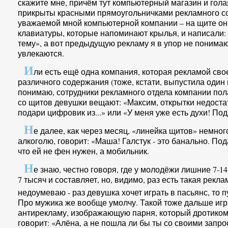
скажите мне, причём тут компьютерный магазин и гола
прикрыты красными прямоугольничками рекламного со
уважаемой мной компьютерной компании – на щите они
клавиатуры, которые напоминают крылья, и написали:
тему», а вот предыдущую рекламу я в упор не понима
увлекаются.
И
ли есть ещё одна компания, которая рекламой сво
различного содержания (тоже, кстати, выпустила один
понимаю, сотрудники рекламного отдела компании пола
со щитов девушки вещают: «Максим, открытки недост
подари цифровик из...» или «У меня уже есть духи! Под
Н
е далее, как через месяц, «линейка щитов» немног
алкоголю, говорит: «Маша! Галстук - это банально. Под
что ей не фен нужен, а мобильник.
Н
е знаю, честно говоря, где у молодёжи лишние 7-14
7 тысяч и составляет, но, видимо, раз есть такая рекла
недоумеваю - раз девушка хочет играть в пасьянс, то пу
Про мужика же вообще умолчу. Такой тоже дальше игр н
антирекламу, изображающую парня, который дротиком 
говорит: «Алёна, а не пошла ли бы ты со своими запр