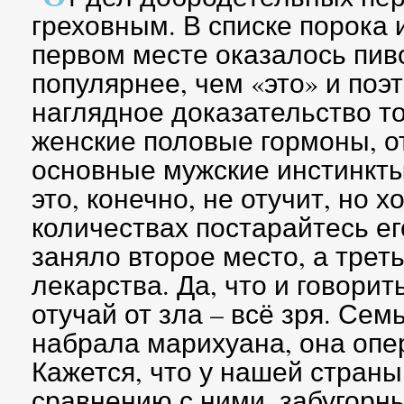
греховным. В списке порока 
первом месте оказалось пиво
популярнее, чем «это» и поэ
наглядное доказательство тог
женские половые гормоны, о
основные мужские инстинкты
это, конечно, не отучит, но 
количествах постарайтесь ег
заняло второе место, а трет
лекарства. Да, что и говорит
отучай от зла – всё зря. Сем
набрала марихуана, она опе
Кажется, что у нашей страны
сравнению с ними, забугор