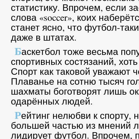
статистику. Впрочем, если з
слова «soccer», коих наберёт
станет ясно, что футбол-так
даже в штатах.
Б
аскетбол тоже весьма поп
спортивных состязаний, хоть
Спорт как таковой уважают ч
Плаванье на сотню тысяч гол
шахматы боготворят лишь ок
одарённых людей.
Р
ейтинг нелюбви к спорту, 
большей частью из мнений л
лидирует футбол. Впрочем,