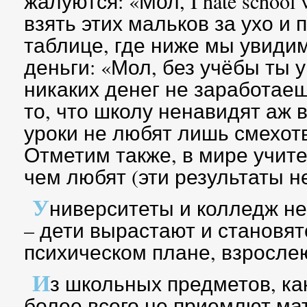
жалуются: «Мол, I hate school 
взять этих мальков за ухо и 
таблице, где ниже мы увиди
деньги: «Мол, без учёбы ты у
никаких денег не заработаеш
то, что школу ненавидят аж 
уроки не любят лишь смехот
Отметим также, в мире учит
чем любят (эти результаты н
У
ниверситеты и колледж н
– дети вырастают и становя
психическом плане, взросле
И
з школьных предметов, ка
более всего не приемлют ма