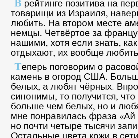
В
рейтинге позитива на пер
товарищи из Израиля, наверн
любить. На втором месте ам
немцы. Четвёртое за францу
нашими, хотя если знать, ка
отдыхают, их вообще любить 
Т
еперь поговорим о расово
камень в огород США. Больш
белых, а любят чёрных. Впр
синонимы, то получится, что
больше чем белых, но и люб
мне понравилась фраза «Ай 
но почти четыре тысячи запи
Остальные цвета кожи в сет