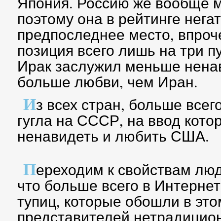
Япония. Россию же вообще м
поэтому она в рейтинге нега
предпоследнее место, впроче
позиция всего лишь на три п
Ирак заслужил меньше ненав
больше любви, чем Иран.
И
з всех стран, больше все
гугла на СССР, на ввод кото
ненавидеть и любить США.
П
ереходим к свойствам люд
что больше всего в Интернет
тупиц, которые обошли в эт
представителей нетрадицио