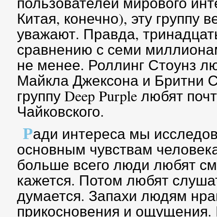
пользователей мирового инт
Китая, конечно), эту группу 
уважают. Правда, тринадцать
сравнению с семи миллионам
не менее. Роллинг Стоунз л
Майкла Джексона и Бритни С
группу Deep Purple любят почт
Чайковского.
Р
ади интереса мы исследо
основным чувствам человека
больше всего люди любят см
кажется. Потом любят слушат
думается. Запахи людям нра
прикосновения и ощущения. К