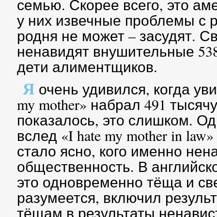
семью. Скорее всего, это а
у них извечные проблемы с р
родня не может – засудят. С
ненавидят внушительные 538
дети алиментщиков.
Я
очень удивился, когда увид
my mother» набрал 491 тысяч
показалось, это слишком. Од
вслед «I hate my mother in la
стало ясно, кого именно нен
общественность. В английском
это одновременно тёща и свек
разумеется, включил результ
тёщам в результаты ненавис