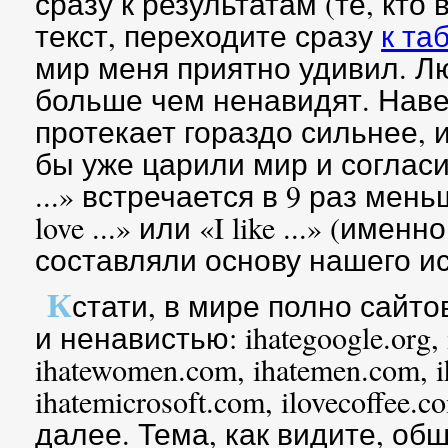
сразу к результатам (те, кто
текст, переходите сразу
к та
мир меня приятно удивил. Л
больше чем ненавидят. Наве
протекает гораздо сильнее, 
бы уже царили мир и согласие
...» встречается в 9 раз мен
love ...» или «I like ...» (име
составляли основу нашего и
К
стати, в мире полно сайт
и ненавистью: ihategoogle.org, 
ihatewomen.com, ihatemen.com, i
ihatemicrosoft.com, ilovecoffee.c
далее. Тема, как видите, об