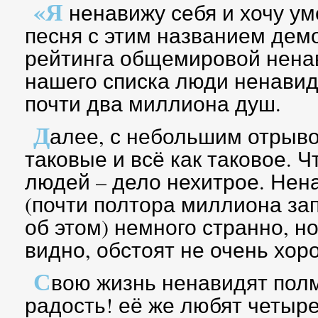
«Я
ненавижу себя и хочу ум
песня с этим названием дем
рейтинга общемировой ненав
нашего списка люди ненавид
почти два миллиона душ.
Д
алее, с небольшим отрыв
таковые и всё как таковое. Ч
людей – дело нехитрое. Нен
(почти полтора миллиона за
об этом) немного странно, но
видно, обстоят не очень хор
С
вою жизнь ненавидят полм
радость! её же любят четыр