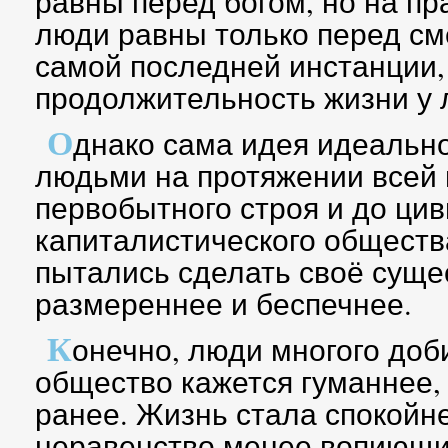
равны перед богом, но на пра
люди равны только перед сме
самой последней инстанции,
продолжительность жизни у 
О
днако сама идея идеально
людьми на протяжении всей 
первобытного строя и до ци
капиталистического обществ
пытались сделать своё суще
размереннее и беспечнее.
К
онечно, люди многого доб
общество кажется гуманнее, 
ранее. Жизнь стала спокойн
неравенство менее вопиющим