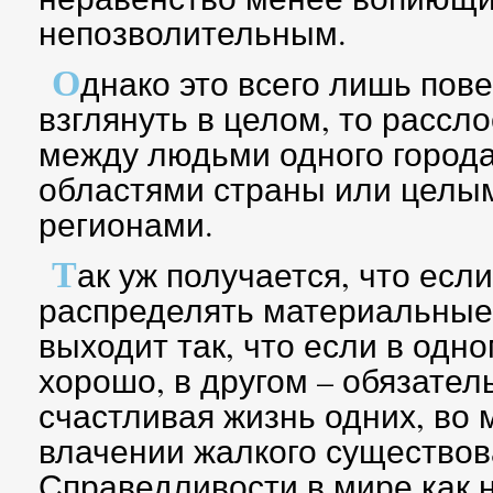
непозволительным.
О
днако это всего лишь пов
взглянуть в целом, то рассл
между людьми одного города
областями страны или целы
регионами.
Т
ак уж получается, что есл
распределять материальные 
выходит так, что если в одн
хорошо, в другом – обязател
счастливая жизнь одних, во 
влачении жалкого существо
Справедливости в мире как н