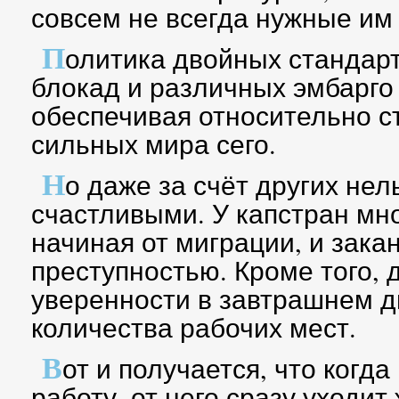
совсем не всегда нужные им
П
олитика двойных стандарт
блокад и различных эмбарго 
обеспечивая относительно с
сильных мира сего.
Н
о даже за счёт других нел
счастливыми. У капстран мн
начиная от миграции, и зак
преступностью. Кроме того, 
уверенности в завтрашнем д
количества рабочих мест.
В
от и получается, что когда
работу, от него сразу уходит