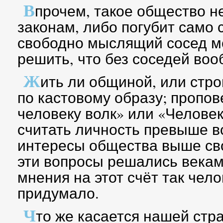
В
прочем, такое общество н
законам, либо погубит само 
свободно мыслящий сосед м
решить, что без соседей воо
Ж
ить ли общиной, или стр
по кастовому образу; пропов
человеку волк» или «Человек
считать личность превыше вс
интересы общества выше сво
эти вопросы решались веками
мнения на этот счёт так чело
придумало.
Ч
то же касается нашей стра