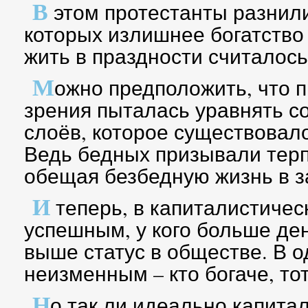
В
этом протестанты разнили
которых излишнее богатство 
жить в праздности считалос
М
ожно предположить, что п
зрения пыталась уравнять с
слоёв, которое существовало
Ведь бедных призывали терп
обещая безбедную жизнь в з
И
теперь, в капиталистичес
успешным, у кого больше ден
выше статус в обществе. В о
неизменным – кто богаче, тот
Н
о так ли идеально капита