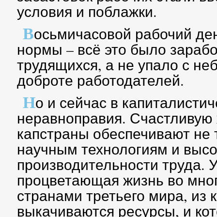
условия и поблажки.
В
осьмичасовой рабочий ден
нормы – всё это было зараб
трудящихся, а не упало с не
доброте работодателей.
Н
о и сейчас в капиталисти
неравноправия. Счастливую 
капстраны обеспечивают не 
научным технологиям и выс
производительности труда. У
процветающая жизнь во мно
странами третьего мира, из 
выкачиваются ресурсы, и ко