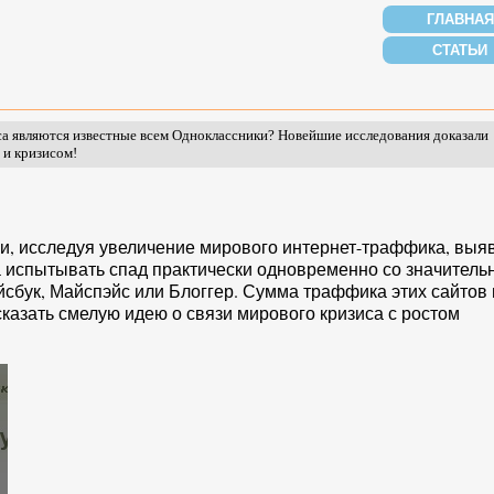
ГЛАВНАЯ
СТАТЬИ
са являются известные всем Одноклассники? Новейшие исследования доказали
 и кризисом!
ки, исследуя увеличение мирового интернет-траффика, выя
а испытывать спад практически одновременно со значител
йсбук, Майспэйс или Блоггер. Сумма траффика этих сайтов 
казать смелую идею о связи мирового кризиса с ростом