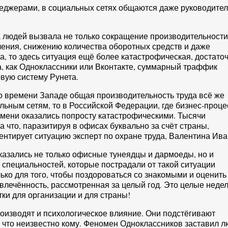
неджерами, в социальных сетях общаются даже руководите
а людей вызвала не только сокращение производительност
ления, снижению количества оборотных средств и даже
а, то здесь ситуация ещё более катастрофическая, достато
а, как Одноклассники или Вконтакте, суммарный траффик
вую систему Рунета.
о времени Западе общая производительность труда всё же
льным сетям, то в Российской Федерации, где бизнес-проц
мени оказались попросту катастрофическими. Тысячи
а что, паразитируя в офисах буквально за счёт страны,
ентирует ситуацию эксперт по охране труда, Валентина Ива
казались не только офисные тунеядцы и дармоеды, но и
специальностей, которые пострадали от такой ситуации
ько для того, чтобы поздороваться со знакомыми и оценить
влечённость, рассмотренная за целый год. Это целые неде
ки для организации и для страны!
оизводят и психологическое влияние. Они подстёгивают
о что неизвестно кому. Феномен Одноклассников заставил 