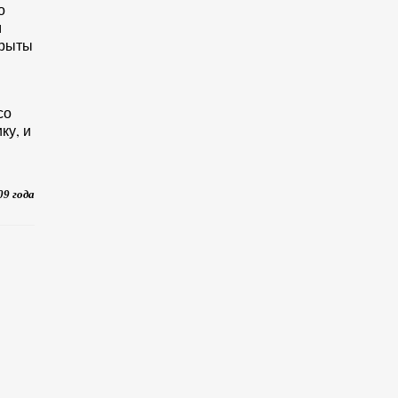
о
м
крыты
со
ку, и
09 года