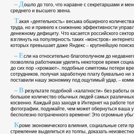
–
Д
ошло до того, что наравне с секретаршами и ме
среднего и высшего звена.
Т
акая «деятельность» весьма обширного количеств
труда, но и привело к снижению эффективности управ
денежному дефициту. Что касается российского сектор
взглянуть на популярность таких «монстров» интернет
которых превышает даже Яндекс – крупнейшую поиско
–
Е
сли на относительно благополучном до недавнег
позволяла работникам уделять некоторое время социа
до сих пор «хромают», подобные симптомы потери вре
сотрудников, получая заработную плату буквально ни з
поставили нашу экономику под ощутимый удар, – комм
–
В
результате подобной «халатности» без работы о
большое количество обычных людей самых различных 
косвенно. Каждый раз заходя в Интернет на работе тол
фотографии, подумайте, чем может обернуться ваша у
бесполезно потраченного времени! Это огромные убыт
К
роме экономического влияния, социальные сети пр
стремление выделиться из толпы, доказать неизвестн