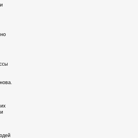
ли
и
чно
ессы
нова.
 их
ли
людей