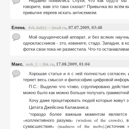
Недавно появились слухи, что как будто бы 
говорите, вам это таки сказал? Привычка во всём 
привычке евреев искать антисемизм.
Елена
,
, 07.07.2009, 03:48
dvk.daily[::::]mail.ru
Мой ощущенческий аппарат, и без всяких научн
одноклассников - это, извините, стадо. Западня, в 
фотки свои пока не разместила. Что-то останавливае
Макс
,
, 17.08.2009, 01:04
mzk_[::::]bk.ru
Хорошая статья и я с ней полностью согласен,
теряет весь смысол и философию цифровой информ
П.С.: Выделю что чтиво, сгруппировано действ
можно было как можно больше получать граммотной
Хочу даже процетировать людей которые живут э
Цитата Джейсона Калаканиса:
"гораздо более важным моментом является
«коллективного разума» (wisdom of the crowds), 
сумасшествия» (madness of the mobs).[источник