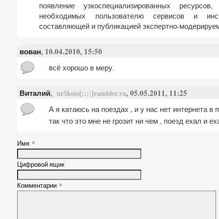
появление узкоспециализированных ресурсов
необходимых пользователю сервисов и инст
составляющей и публикацией экспертно-модерируем
вован
, 10.04.2010, 15:50
всё хорошо в меру.
Виталий
,
, 05.05.2011, 11:25
ur5kms[::::]rambler.ru
А я катаюсь на поездах , и у нас нет интернета в п
так что это мне не грозит ни чем , поезд ехал и еха
Имя
*
Цифровой ящик
Комментарии
*