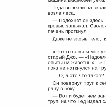
Теда вывезли на окраи
возле леса.
— Подохнет он здесь, 
кровью запачкал. Сволоч
печень проткнул.
Даже не зарыв тело, 
«Что-то совсем мне у
старый Джо, —
«
Надоел
опыты на животных…» Т
пока не наткнулся на тру
— О, а это что такое?
Он повернул труп к се
рану в боку.
— Вот и будет чем зан
труп, на что Тед издал 