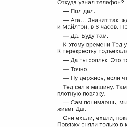
Откуда узнал телефон?
— Пол дал.
— Ага… Значит так, ж
и Майлтон, в 8 часов. П
— Да. Буду там.
К этому времени Тед 
К перекрёстку подъехал
— Да ты сопляк! Это т
— Точно.
— Ну держись, если чт
Тед сел в машину. Там
плотную повязку.
— Сам понимаешь, мы 
живёт Даг.
Они ехали, ехали, пок
Повязку сняли только в 