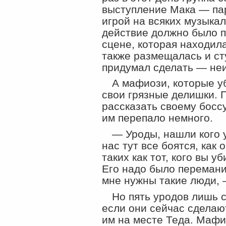
выступление Мака — пар
игрой на всяких музыка
действие должно было 
сцене, которая находил
также размещалась и сту
придумал сделать — неи
А мафиози, которые у
свои грязные делишки. П
рассказать своему боссу
им перепало немного.
— Уроды, нашли кого у
нас тут все боятся, как 
таких как тот, кого вы у
Его надо было переманит
мне нужны такие люди, 
Но пять уродов лишь 
если они сейчас сделают
им на месте Теда. Мафи