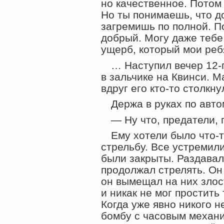
но качественное. Потом 
Но ты понимаешь, что д
загремишь по полной. По
добрый. Могу даже тебе
ущерб, который мои реб
… Наступил вечер 12-
в зальчике на Квинси. М
вдруг его кто-то столкну
Держа в руках по авто
— Ну что, предатели, 
Ему хотели было что-т
стрельбу. Все устремили
были закрыты. Раздавал
продолжал стрелять. Он 
он вымещал на них злост
и никак не мог простить 
Когда уже явно никого н
бомбу с часовым механ