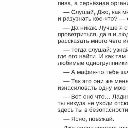
пива, а серьёзная орган
— Слушай, Джо, как м
и разузнать кое-что? —
— Да никак. Лучше я с
проветриться, да я и лю
рассказать много чего и
— Тогда слушай: узна
где его найти. И как та
любимые одногруппники
— А мафия-то тебе за
— Так это они же мен
изнасиловать одну мою 
— Вот оно что… Ладно.
ты никуда не уходи отсю
здесь ты в безопасности
— Ясно, поезжай.
Джо надел костюм, сде