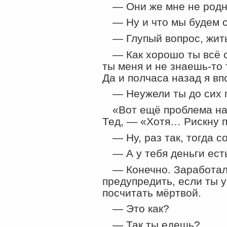
— Они же мне не родн
— Ну и что мы будем 
— Глупый вопрос, жит
— Как хорошо ты всё 
ты меня и не знаешь-то 
Да и полчаса назад я вп
— Неужели ты до сих 
«Вот ещё проблема на
Тед, —
«
Хотя… Рискну 
— Ну, раз так, тогда 
— А у тебя деньги ест
— Конечно. Заработал
предупредить, если ты у
посчитать мёртвой.
— Это как?
— Так ты едешь?