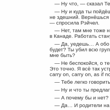
— Ну что, — сказал Те
— Ну и куда ты пойдёш
не здешний. Вернёшься 
— спросила Рэйчел.
— Нет, там мне тоже н
в Канаде. Работать ста
— Да, уедешь… А обо 
будет? Ты убил всю груп
мне быть?
— Не беспокойся, о те
Это точно. Я всё так ус
carry on, carry on, as if n
— Тебе легко говорить
— Ну и что ты предла
— А почему бы и нет?
— Да… И родители на 