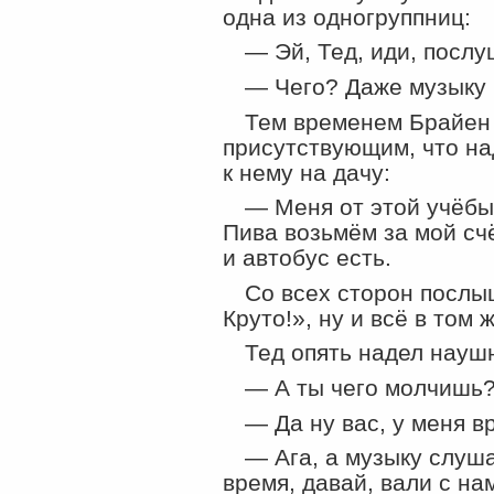
одна из одногруппниц:
— Эй, Тед, иди, послу
— Чего? Даже музыку
Тем временем Брайен 
присутствующим, что на
к нему на дачу:
— Меня от этой учёбы 
Пива возьмём за мой счё
и автобус есть.
Со всех сторон послы
Круто!», ну и всё в том 
Тед опять надел науш
— А ты чего молчишь?
— Да ну вас, у меня в
— Ага, а музыку слуша
время, давай, вали с на