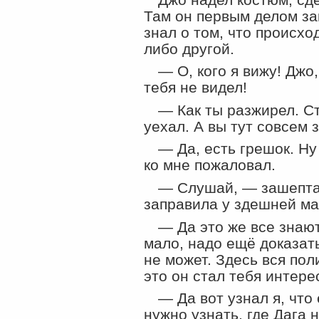
Там он первым делом за
знал о том, что происхо
либо другой.
— О, кого я вижу! Джо
тебя не видел!
— Как ты разжирел. Ст
уехал. А вы тут совсем
— Да, есть грешок. Ну
ко мне пожаловал.
— Слушай, — зашептал
заправила у здешней м
— Да это же все знаю
мало, надо ещё доказать
не может. Здесь вся по
это он стал тебя интере
— Да вот узнал я, что
нужно узнать, где Дага 