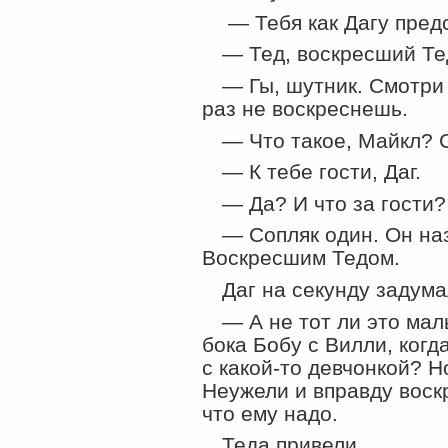
— Тебя как Дагу пред
— Тед, воскресший Те
— Гы, шутник. Смотри 
раз не воскреснешь.
— Что такое, Майкл? 
— К тебе гости, Даг.
— Да? И что за гости?
— Сопляк один. Он на
Воскресшим Тедом.
Даг на секунду задума
— А не тот ли это ма
бока Бобу с Вилли, когд
с какой-то девчонкой? Н
Неужели и вправду воск
что ему надо.
Теда привели.