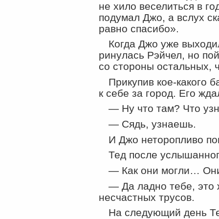
не хило веселиться в г
подумал Джо, а вслух ск
равно спасибо».
Когда Джо уже выходи
ринулась Рэйчел, но пой
со стороны остальных, 
Прикупив кое-какого 
к себе за город. Его жда
— Ну что там? Что уз
— Сядь, узнаешь.
И Джо неторопливо пов
Тед после услышанного
— Как они могли… Он
— Да ладно тебе, это 
несчастных трусов.
На следующий день Те