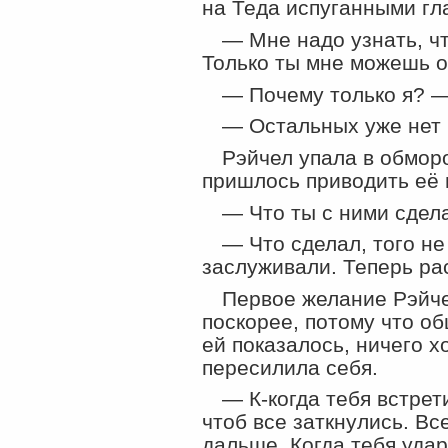
на Теда испуганными гл
— Мне надо узнать, чт
Только ты мне можешь о
— Почему только я? —
— Остальных уже нет 
Рэйчел упала в обморо
пришлось приводить её 
— Что ты с ними сдел
— Что сделал, того не
заслуживали. Теперь рас
Первое желание Рэйче
поскорее, потому что об
ей показалось, ничего х
пересилила себя.
— К-когда тебя встрет
чтоб все заткнулись. Вс
дальше. Когда тебя удар