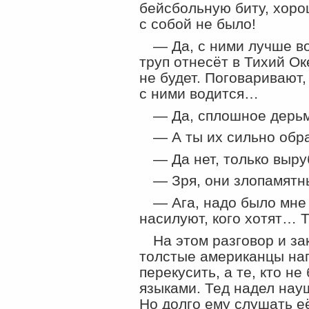
бейсбольную биту, хорош
с собой не было!
— Да, с ними лучше во
труп отнесёт в Тихий Ок
не будет. Поговаривают
с ними водится…
— Да, сплошное дер
— А ты их сильно обр
— Да нет, только выру
— Зря, они злопамятн
— Ага, надо было мне 
насилуют, кого хотят… Т
На этом разговор и за
толстые американцы нап
перекусить, а те, кто не
языками. Тед надел нау
Но долго ему слушать е