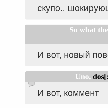
скупо.. шокирующ
So what the
И вот, новый по
Uno,
dos[
И вот, коммент