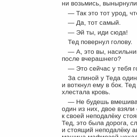
ни возьмись, вынырнули
— Так это тот урод, ч
— Да, тот самый.
— Эй ты, иди сюда!
Тед повернул голову.
— А, это вы, насильни
после вчерашнего?
— Это сейчас у тебя г
За спиной у Теда оди
и воткнул ему в бок. Те
хлестала кровь.
— Не будешь вмешиват
один из них, двое взяли
к своей неподалёку сто
Тед, это была дорога, с
и стоящий неподалёку а
машина мафиозей уехал