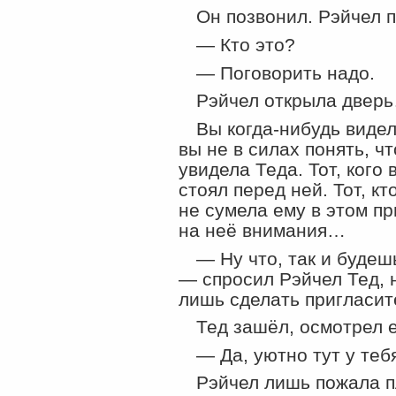
Он позвонил. Рэйчел 
— Кто это?
— Поговорить надо.
Рэйчел открыла двер
Вы когда-нибудь виде
вы не в силах понять, ч
увидела Теда. Тот, кого
стоял перед ней. Тот, кт
не сумела ему в этом пр
на неё внимания…
— Ну что, так и будеш
— спросил Рэйчел Тед, н
лишь сделать пригласит
Тед зашёл, осмотрел е
— Да, уютно тут у теб
Рэйчел лишь пожала п