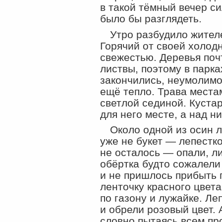
в такой тёмный вечер си
было бы разглядеть.
Утро разбудило жител
Горячий от своей холод
свежестью. Деревья поч
листвы, поэтому в парк
закончились, неумолимо
ещё тепло. Трава места
светлой сединой. Куста
для него месте, а над 
Около одной из осин л
уже не букет — лепестк
не осталось — опали, л
обёртка будто сожалели 
и не пришлось прибыть 
ленточку красного цвета
по газону и лужайке. Ле
и обрели розовый цвет. 
словно пытаясь всем пр