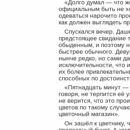
«Долго думал — что ж
официальным быть не хо
одеваться нарочито про
как должен выглядеть п
Спускался вечер. Даше
предстоящее свидание 
обыденным, и поэтому н
быстрее обычного. Деву
нынче редко, но сами д
исключительности, что 
их более привлекательн
способных по достоинст
«Пятнадцать минут — 
говоря, не терпится её 
не верится, что это про
цветов по такому случаю.
цветочный магазин».
Он зашёл к цветнику,
прелестный букет. А ког