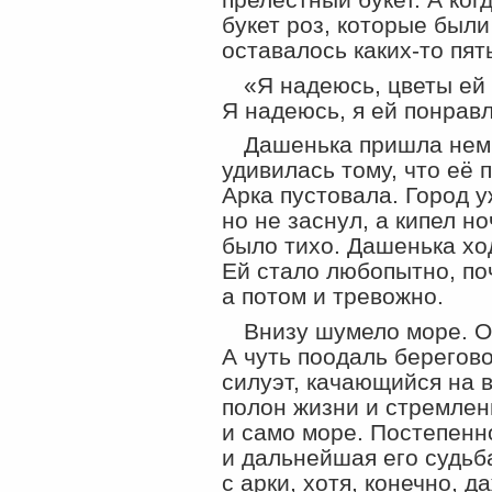
букет роз, которые были
оставалось
каких-то
пят
«Я надеюсь, цветы ей
Я надеюсь, я ей понрав
Дашенька пришла немн
удивилась тому, что её 
Арка пустовала. Город у
но не заснул, а кипел н
было тихо. Дашенька х
Ей стало любопытно, по
а потом и тревожно.
Внизу шумело море. О
А чуть поодаль берегов
силуэт, качающийся на 
полон жизни и стремлени
и само море. Постепенн
и дальнейшая его судьб
с арки, хотя, конечно, д