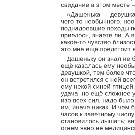
свидание в этом месте 
«Дашенька — девушка
чего-то
необычного, нео
поднадоевшие походы по
приелось, знаете ли. А 
какое-то
чувство близос
это мне ещё предстоит 
Дашеньку он знал не 
ещё казалась ему необ
девушкой, тем более чт
он встретился с ней все
ему некой синей птицей
удача, но ещё сложнее 
изо всех сил, надо был
им, иначе никак. И чем
часов к заветному числ
становилось дышать; вн
огнём явно не медицинс