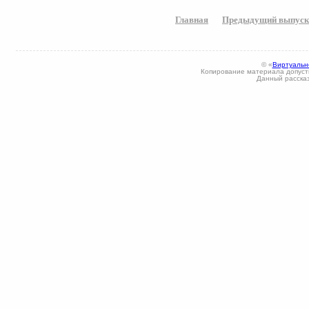
Главная
Предыдущий выпуск
© «
Виртуальн
Копирование материала допусти
Данный рассказ