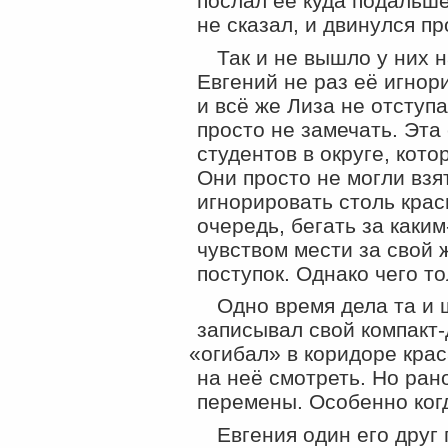
послал её куда подальше
не сказал, и двинулся пр
Так и не вышло у них 
Евгений не раз её игнори
и всё же Лиза не отступ
просто не замечать. Эта
студентов в округе, кот
Они просто не могли взят
игнорировать столь крас
очередь, бегать за
каким
чувством мести за свой
поступок. Однако чего то
Одно время дела та и 
записывал свой
компакт-
«
огибал» в коридоре кра
на неё смотреть. Но ран
перемены. Особенно ког
Евгения один его друг