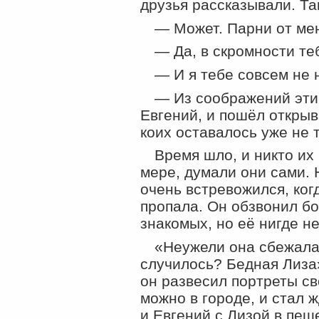
друзья рассказывали. Та
— Может. Парни от мен
— Да, в скромности те
— И я тебе совсем не
— Из соображений этик
Евгений, и пошёл открыв
коих оставалось уже не т
Время шло, и никто их 
мере, думали они сами. 
очень встревожился, ког
пропала. Он обзвонил бо
знакомых, но её нигде н
«Неужели она сбежала
случилось? Бедная Лиза
он развесил портреты св
можно в городе, и стал 
и Евгений с Лизой в пещ