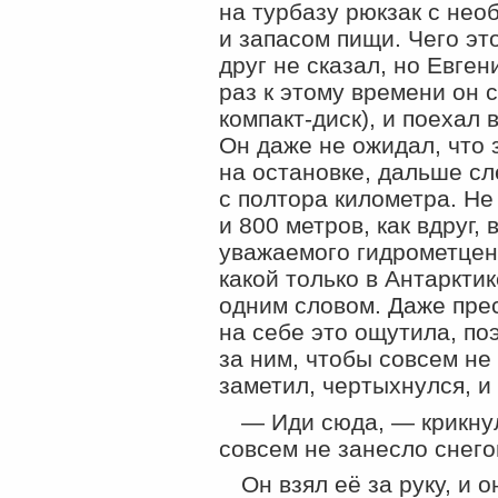
на турбазу рюкзак с не
и запасом пищи. Чего эт
друг не сказал, но Евге
раз к этому времени он 
компакт-диск
), и поехал 
Он даже не ожидал, что 
на остановке, дальше сл
с полтора километра. Не
и 800 метров, как вдруг,
уважаемого гидрометцент
какой только в Антаркти
одним словом. Даже пре
на себе это ощутила, по
за ним, чтобы совсем не
заметил, чертыхнулся, и
— Иди сюда, — крикнул
совсем не занесло снего
Он взял её за руку, и 