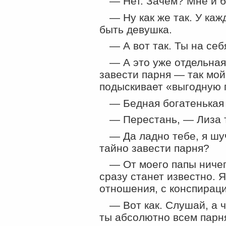
— Нет. Зачем? Мне и б
— Ну как же так. У ка
быть девушка.
— А вот так. Ты на себ
— А это уже отдельная
завести парня — так мой
подыскивает «выгодную 
— Бедная богатенькая 
— Перестань, — Лиза 
— Да ладно тебе, я шу
тайно завести парня?
— От моего папы ничег
сразу станет известно. Я
отношения, с конспираци
— Вот как. Слушай, а 
ты абсолютно всем парн