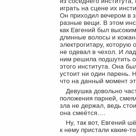
из соседнего института,
играть на сцене их инст
Он приходил вечером в з
разные вещи. В этом инс
как Евгений был высоким
длинные волосы и кожана
электрогитару, которую о
не одевал в чехол. И ла
ним решила подшутить о
этого института. Она бы
устоит ни один парень. Н
что на данный момент эт
Девушка довольно час
положения парней, смеял
зла не держал, ведь стои
она смеётся….
Ну, так вот, Евгений ш
к нему пристали
какие-то