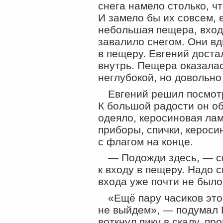
снега намело столько, ч
И замело бы их совсем, 
небольшая пещера, вход
завалило снегом. Они в
в пещеру. Евгений доста
внутрь. Пещера оказала
неглубокой, но довольно
Евгений решил посмотре
К большой радости он об
одеяло, керосиновая лам
приборы, спички, керосин
с флагом на конце.
— Подожди здесь, — с
к входу в пещеру. Надо с
входа уже почти не было
«Ещё пару часиков эт
не выйдем», — подумал 
воткнул пику в скалу, пр