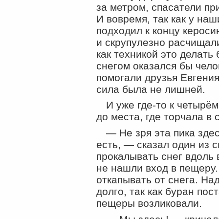
за метром, спасатели пр
И вовремя, так как у наш
подходил к концу кероси
и скрупулезно расчищали
как техникой это делать
снегом оказался бы чело
помогали друзья Евгения
сила была не лишней.
И уже
где-то
к четырём
до места, где торчала в 
— Не зря эта пика зде
есть, — сказал один из 
прокалывать снег вдоль 
не нашли вход в пещеру.
откапывать от снега. На
долго, так как буран пос
пещеры возликовали.