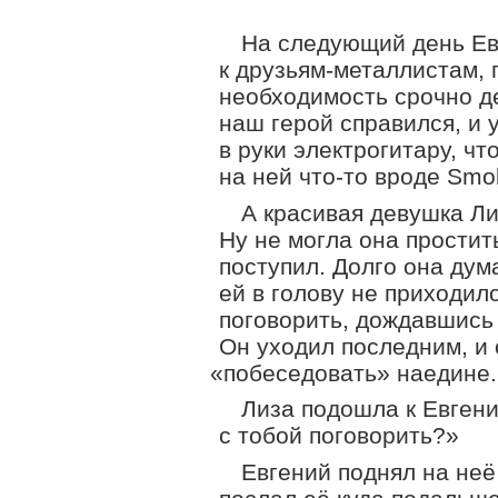
На следующий день Ев
к
друзьям-металлистам
,
необходимость срочно де
наш герой справился, и у
в руки электрогитару, ч
на ней
что-то
вроде Smok
А красивая девушка Л
Ну не могла она простить
поступил. Долго она дум
ей в голову не приходил
поговорить, дождавшись 
Он уходил последним, и 
«
побеседовать» наедине.
Лиза подошла к Евгени
с тобой поговорить?»
Евгений поднял на неё