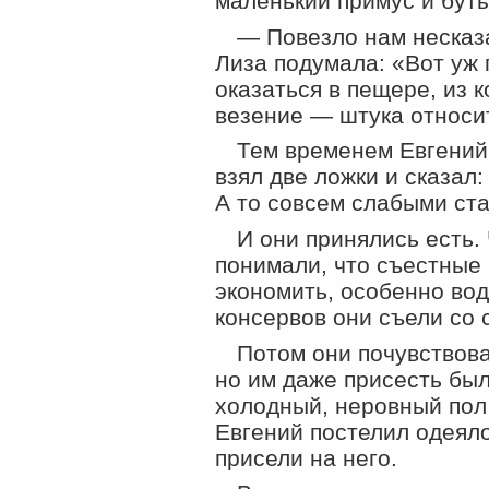
маленький примус и буты
— Повезло нам несказа
Лиза подумала:
«
Вот уж 
оказаться в пещере, из к
везение — штука относи
Тем временем Евгений 
взял две ложки и сказал
А то совсем слабыми ст
И они принялись есть.
понимали, что съестные
экономить, особенно вод
консервов они съели со 
Потом они почувствова
но им даже присесть был
холодный, неровный пол
Евгений постелил одеяло
присели на него.