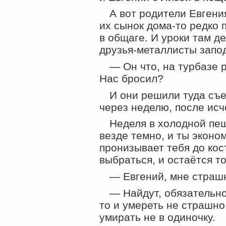
А вот родители Евгения
их сынок
дома-то
редко п
в общаге. И уроки там де
друзья-металлисты
запо
— Он что, на турбазе 
Нас бросил?
И они решили туда съе
через неделю, после исч
Неделя в холодной пещ
везде темно, и ты эконо
пронизывает тебя до кос
выбраться, и остаётся то
— Евгений, мне страшн
— Найдут, обязательно 
то и умереть не страшно
умирать не в одиночку.