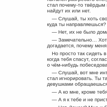
стал
почему-то
твёрдым к
найдут их или нет.
— Слушай, ты хоть сво
куда ты направляешься?
— Нет, их не было дом
— Замечательно… Хотя
догадается, почему меня 
Но просто так сидеть 
когда тебя спасут, согл
о
чём-нибудь
побеседова
— Слушай, вот мне инт
стал игнорировать. Ты т
девушками обращаешьс
— А ко мне, кроме тебя
— А я к тебе и не прис