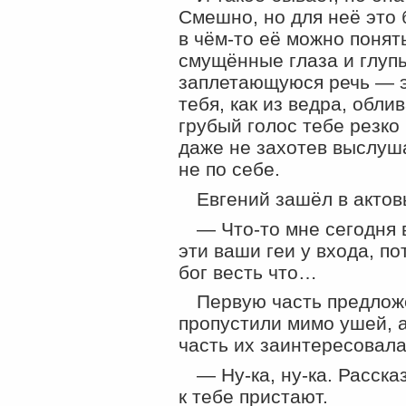
Смешно, но для неё это
в
чём-то
её можно понять
смущённые глаза и глуп
заплетающуюся речь — эт
тебя, как из ведра, обли
грубый голос тебе резко и
даже не захотев выслуша
не по себе.
Евгений зашёл в актовы
—
Что-то
мне сегодня 
эти ваши геи у входа, по
бог весть что…
Первую часть предлож
пропустили мимо ушей, а
часть их заинтересовала
—
Ну-ка
,
ну-ка
. Расска
к тебе пристают.