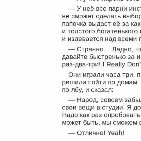
— У неё все парни инст
не сможет сделать выбор
папочка выдаст её за
как
и толстого богатенького
и издевается над всеми 
— Странно… Ладно, чт
давайте быстренько за 
раз-два-три
! I Really Do
Они играли часа три, п
решили пойти по домам. 
по лбу, и сказал:
— Народ, совсем забы
свои вещи в студии! Я д
Надо как раз опробовать
может быть, мы сможем 
— Отлично! Yeah!