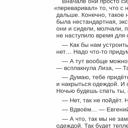
Вначале они просто с
«
переваривал» то, что с 
дальше. Конечно, такое 
была нестандартная, экс
они и сидели, молчали, 
не наступило время для 
— Как бы нам устроить
нет… Надо
что-то
придум
— А тут вообще можно 
— всплакнула Лиза, — Та
— Думаю, тебе придётс
и накрыться одеждой. И 
Ночью будешь спать ты, 
— Нет, так не пойдёт. 
— Вдвоём… — Евгений
— А что, так мы не за
одеждой. Так будет тепл