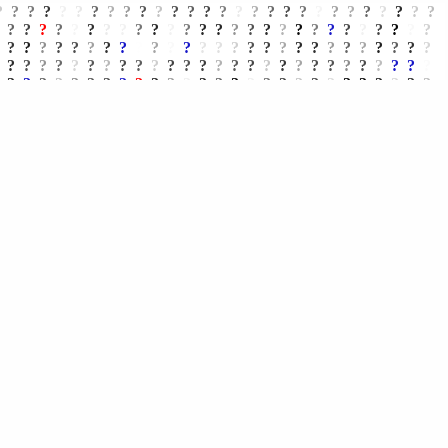
?
?
?
?
?
?
?
?
?
?
?
?
?
?
?
?
?
?
?
?
?
?
?
?
?
?
?
?
?
?
?
?
?
?
?
?
?
?
?
?
?
?
?
?
?
?
?
?
?
?
?
?
?
?
?
?
?
?
?
?
?
?
?
?
?
?
?
?
?
?
?
?
?
?
?
?
?
?
?
?
?
?
?
?
?
?
?
?
?
?
?
?
?
?
?
?
?
?
?
?
?
?
?
?
?
?
?
?
?
?
?
?
?
?
?
?
?
?
?
?
?
?
?
?
?
?
?
?
?
?
?
?
?
?
?
?
?
?
?
?
?
?
?
?
?
?
?
?
?
?
?
?
?
?
?
?
?
?
?
?
?
?
?
?
?
?
?
?